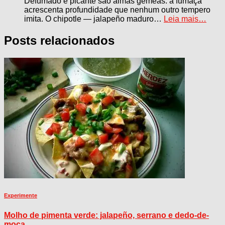
Defumado e picante são almas gêmeas: a fumaça
acrescenta profundidade que nenhum outro tempero
imita. O chipotle — jalapeño maduro…
Leia mais…
Posts relacionados
Experimente
Molho de pimenta verde: jalapeño, serrano e dedo-de-
moça