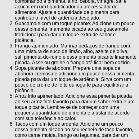
combinando a pimenta, alho, cebola, vinagre, sal e
açúcar em um liquidificador ou processador de
alimentos. Ajuste a quantidade de pimenta para
controlar o nível de ardência desejado.
Guacamole com um toque picante: Adicione um pouco
dessa pimenta finamente picada ao seu guacamole
tradicional para dar um toque extra de sabor e
picância.
Frango apimentado: Marinar pedaços de frango com
uma mistura de suco de limão, alho, azeite de oliva,
sal, pimenta-do-reino e essa pimenta picante finamente
picada. Asse ou grelhe o frango até ficar bem cozido.
Sopa picante de abóbora: Prepare uma sopa de
abóbora cremosa e adicione um pouco dessa pimenta
picada para dar um toque de ardência. Sirva com um
pouco de creme de leite ou iogurte para equilibrar a
picância.
Arroz frito apimentado: Adicione essa pimenta picada
ao seu arroz frito favorito para dar um sabor extra e um
toque picante. Lembre-se de começar com uma
pequena quantidade de pimenta e ajustar de acordo
com sua tolerância ao calor.
Tacos com um toque ardente: Adicione um pouco
dessa pimenta picada ao seu recheio de taco favorito,
como carne moída, frango ou legumes, para dar um