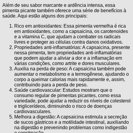
Além de seu sabor marcante e ardência intensa, essa
pimenta picante também oferece uma série de benefícios à
saúde. Aqui estão alguns dos principais:
Rico em antioxidantes: Essa pimenta vermelha é rica
em antioxidantes, como a capsaicina, os carotenoides
e a vitamina C, que ajudam a combater os radicais
livres e proteger as células contra danos oxidativos.
Propriedades anti-inflamatórias: A capsaicina, presente
nessa pimenta, tem propriedades anti-inflamatórias
que podem ajudar a aliviar a dor e a inflamação em
várias condições, como artrite e dores musculares.
Auxilia na perda de peso: A capsaicina também pode
aumentar o metabolismo e a termogênese, ajudando o
corpo a queimar calorias mais rapidamente e, assim,
contribuindo para a perda de peso.
Saúde cardiovascular: Estudos mostram que o
consumo regular de pimentas picantes, como essa
variedade, pode ajudar a reduzir os níveis de colesterol
e triglicerídeos, diminuindo o risco de doenças
cardiovasculares.
Melhora a digestão: A capsaicina estimula a secreção
de sucos gástricos e a motilidade intestinal, auxiliando
na digestão e prevenindo problemas como indigestão
e constipação.