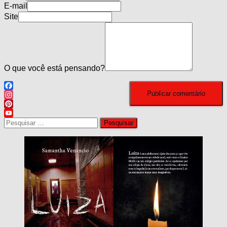
E-mail
Site
O que você está pensando?
Facebook
Instagram
Pinterest
Pesquisar
YouTube
por:
Channel