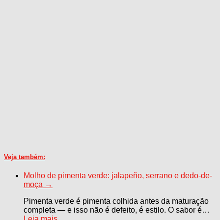
Veja também:
Molho de pimenta verde: jalapeño, serrano e dedo-de-
moça
→
Pimenta verde é pimenta colhida antes da maturação
completa — e isso não é defeito, é estilo. O sabor é…
Leia mais…