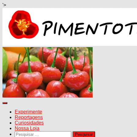
'>
Alternar
navegação
Experimente
Reportagens
Curiosidades
Nossa Loja
Pesquisar