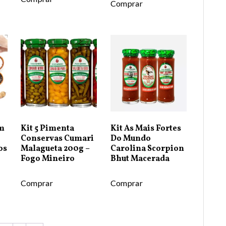
Comprar
Em
Kit 5 Pimenta
Kit As Mais Fortes
Conservas Cumari
Do Mundo
os
Malagueta 200g –
Carolina Scorpion
Fogo Mineiro
Bhut Macerada
Comprar
Comprar