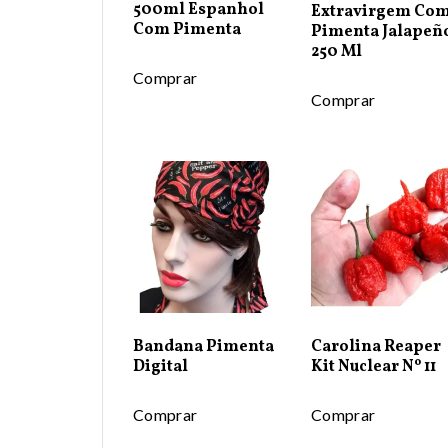
500ml Espanhol
Extravirgem Co
Com Pimenta
Pimenta Jalapeñ
250 Ml
Comprar
Comprar
Bandana Pimenta
Carolina Reaper
Digital
Kit Nuclear Nº 11
Comprar
Comprar