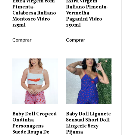
Extra Virgem com
Extra Virgem
Pimenta-
Italiano Pimenta-
Calabresa Italiano
Vermelha
Montosco Vidro
Paganini Vidro
125ml
250ml
Comprar
Comprar
Baby Doll Cropeed
Baby Doll Liganete
Ondinha
Sensual Short Doll
Personagens
Lingerie Sexy
Suede Roupa De
Pijama