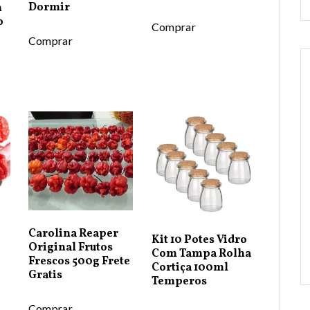
Dormir
m
o
Comprar
Comprar
Carolina Reaper
Kit 10 Potes Vidro
Original Frutos
Com Tampa Rolha
Frescos 500g Frete
Cortiça 100ml
Gratis
Temperos
Comprar