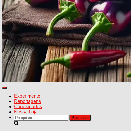
Alternar
navegação
Experimente
Reportagens
Curiosidades
Nossa Loja
Pesquisar
por: