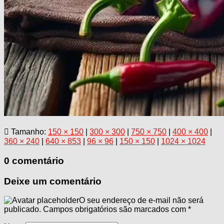
Tamanho:
150 × 150
|
300 × 300
|
750 × 750
|
400 × 400
|
360 × 240
|
640 × 853
|
96 × 96
|
150 × 150
|
1024 × 1024
0 comentário
Deixe um comentário
O seu endereço de e-mail não será
publicado.
Campos obrigatórios são marcados com
*