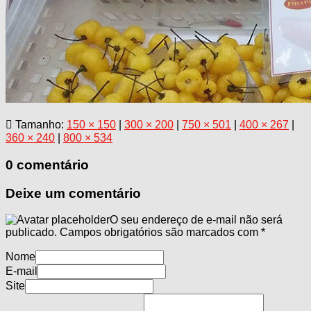
Tamanho:
150 × 150
|
300 × 200
|
750 × 501
|
400 × 267
|
360 × 240
|
800 × 534
0 comentário
Deixe um comentário
O seu endereço de e-mail não será
publicado.
Campos obrigatórios são marcados com
*
Nome
E-mail
Site