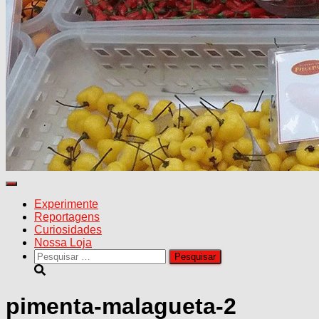
Alternar
navegação
Experimente
Reportagens
Curiosidades
Nossa Loja
Pesquisar
por:
pimenta-malagueta-2