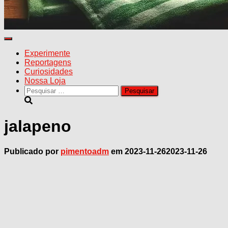
Alternar
navegação
Experimente
Reportagens
Curiosidades
Nossa Loja
Pesquisar
por:
jalapeno
Publicado por
pimentoadm
em
2023-11-26
2023-11-26