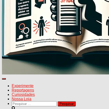
Alternar
navegação
Experimente
Reportagens
Curiosidades
Nossa Loja
Pesquisar
por: