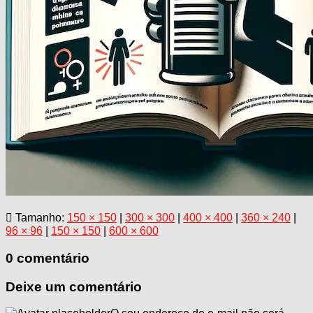
Tamanho:
150 × 150
|
300 × 300
|
400 × 400
|
360 × 240
|
96 × 96
|
150 × 150
|
600 × 600
0 comentário
Deixe um comentário