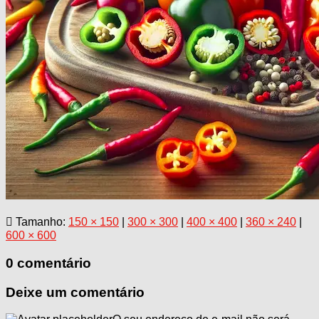
Tamanho:
150 × 150
|
300 × 300
|
400 × 400
|
360 × 240
|
600 × 600
0 comentário
Deixe um comentário