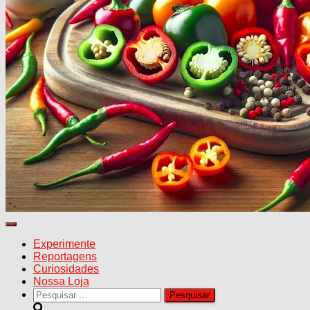
Alternar
navegação
Experimente
Reportagens
Curiosidades
Nossa Loja
Pesquisar
por: