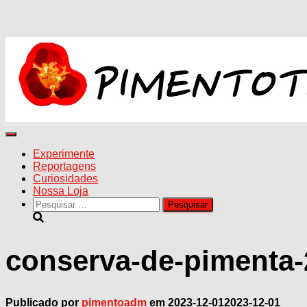
Alternar
navegação
Experimente
Reportagens
Curiosidades
Nossa Loja
Pesquisar
por:
conserva-de-pimenta-
Publicado por
pimentoadm
em
2023-12-01
2023-12-01