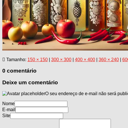
Tamanho:
150 × 150
|
300 × 300
|
400 × 400
|
360 × 240
|
60
0 comentário
Deixe um comentário
O seu endereço de e-mail não será publi
Nome
E-mail
Site